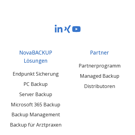
NovaBACKUP
NovaBACKUP
NovaBACKUP
Europe
Europe
Europe
GmbH
GmbH
GmbH
NovaBACKUP
Partner
LinkedIn
Xing
YouTube
Lösungen
Partnerprogramm
Endpunkt Sicherung
Managed Backup
PC Backup
Distributoren
Server Backup
Microsoft 365 Backup
Backup Management
Backup für Arztpraxen