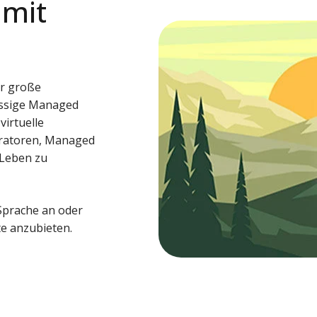
 mit
er große
ssige Managed
irtuelle
gratoren, Managed
 Leben zu
 Sprache an oder
e anzubieten.