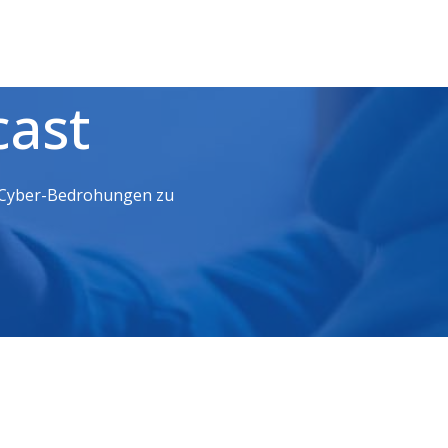
Fragen? Rufen Sie uns an.
LinkedIn
NovaBACKUP
+49 (40) 80811371
Europe
YouTube
cast
GmbH
, Cyber-Bedrohungen zu