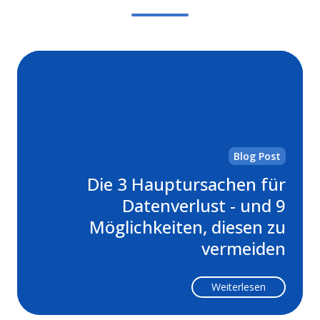
Di
3
Ha
für
Da
-
Blog Post
un
Die 3 Hauptursachen für
9
Datenverlust - und 9
Mög
di
Möglichkeiten, diesen zu
zu
vermeiden
ve
Weiterlesen