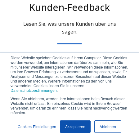
Kunden-Feedback
Lesen Sie, was unsere Kunden über uns
sagen.
Diese Website speichert Cookies auf Ihrem Computer. Diese Cookies
werden verwendet, um Informationen darüber zu sammeln, wie Sie
mit unserer Website interagieren. Wir verwenden diese Informationen,
um Ihre Browser-Erfahrung zu verbessern und anzupassen, sowie für
Analysen und Messungen zu unseren Besuchern auf dieser Website
und anderen Medien. Weitere Informationen zu den von uns
"Es ist eine einfach zu bedienende
verwendeten Cookies finden Sie in unseren
Datenschutzbestimmungen
.
Backup Software. Ich bin überhaupt
nicht technisch begabt, aber mit
Wenn Sie ablehnen, werden Ihre Informationen beim Besuch dieser
Website nicht erfasst. Ein einzelnes Cookie wird in Ihrem Browser
NovaBACKUP kann ich ein komplettes
verwendet, um daran zu erinnern, dass Sie nicht nachverfolgt werden
möchten.
Backup ohne Komplikationen und ohne
die Fehler, die andere gewöhnlich haben,
Cookies-Einstellungen
Akzeptieren
Ablehnen
durchführen."