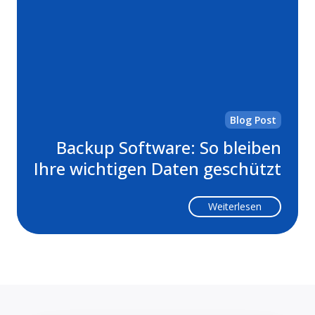
Sof
So
ble
Ihr
wic
Da
ge
Blog Post
Backup Software: So bleiben
Ihre wichtigen Daten geschützt
Weiterlesen