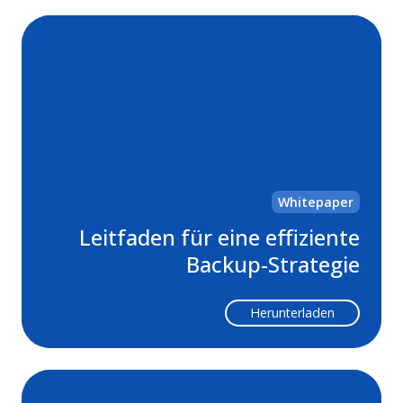
Lei
für
ein
eff
Ba
Str
Whitepaper
Leitfaden für eine effiziente
Backup-Strategie
Herunterladen
Ba