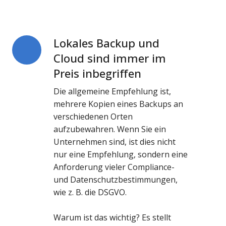
Lokales Backup und
Lokales
Backup
Cloud sind immer im
und
Preis inbegriffen
Cloud
Die allgemeine Empfehlung ist,
sind
mehrere Kopien eines Backups an
immer
verschiedenen Orten
im
aufzubewahren. Wenn Sie ein
Preis
Unternehmen sind, ist dies nicht
inbegriffen
nur eine Empfehlung, sondern eine
Anforderung vieler Compliance-
und Datenschutzbestimmungen,
wie z. B. die DSGVO.
Warum ist das wichtig? Es stellt