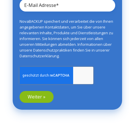
NovaBACKUP speichert und verarbeitet die von Ihnen
angegebenen Kontaktdaten, um Sie über unsere
relevanten Inhalte, Produkte und Dienstleistungen zu
informieren. Sie können sich jederzeit von allen
unseren Mitteilungen abmelden. Informationen über
unsere Datenschutzpraktiken finden Sie in unserer
Datenschutzerklärung
.