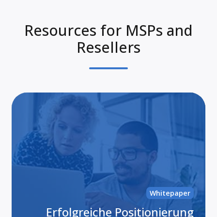
Resources for MSPs and
Resellers
Erf
Pos
ein
Ma
Ba
Ser
Whitepaper
Erfolgreiche Positionierung