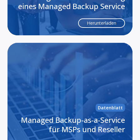
eines Managed Backup Service
Herunterladen
Ma
Ba
as-
a-
Ser
für
MS
un
Datenblatt
Res
Managed Backup-as-a-Service
für MSPs und Reseller