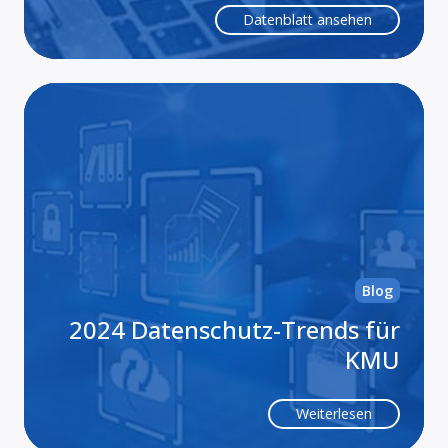
Datenblatt ansehen
20
Da
Tr
für
K
Blog
2024 Datenschutz-Trends für
KMU
Weiterlesen