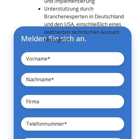
und Implementierung
Unterstützung durch
Branchenexperten in Deutschland
und den USA, einschließlich eines
dedizierten technischen Account
Melden Sie sich an.
Managers