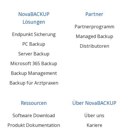
Europe
Europe
Europe
GmbH
GmbH
GmbH
NovaBACKUP
Partner
LinkedIn
Xing
YouTube
Lösungen
Partnerprogramm
Endpunkt Sicherung
Managed Backup
PC Backup
Distributoren
Server Backup
Microsoft 365 Backup
Backup Management
Backup für Arztpraxen
Ressourcen
Über NovaBACKUP
Software Download
Über uns
Produkt Dokumentation
Kariere