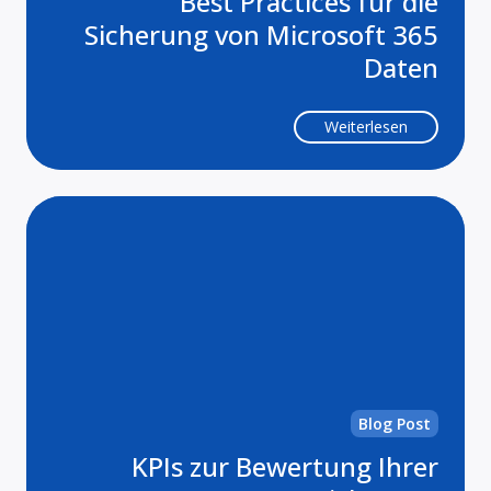
Best Practices für die
Sicherung von Microsoft 365
Daten
Weiterlesen
KP
zu
Be
Ihr
Da
Blog Post
KPIs zur Bewertung Ihrer