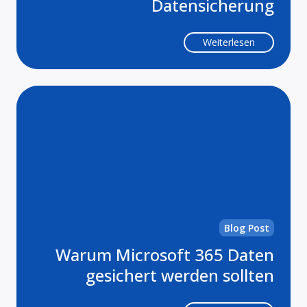
Datensicherung
Weiterlesen
Wa
Mi
36
Da
ges
we
sol
Blog Post
Warum Microsoft 365 Daten
gesichert werden sollten