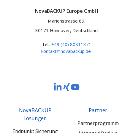
NovaBACKUP Europe GmbH
Marienstrasse 89,
30171 Hannover, Deutschland
Tel.:
+49 (40) 80811371
kontakt@novabackup.de
NovaBACKUP
NovaBACKUP
NovaBACKUP
Europe
Europe
Europe
GmbH
GmbH
GmbH
NovaBACKUP
Partner
LinkedIn
Xing
YouTube
Lösungen
Partnerprogramm
Endpunkt Sicherung