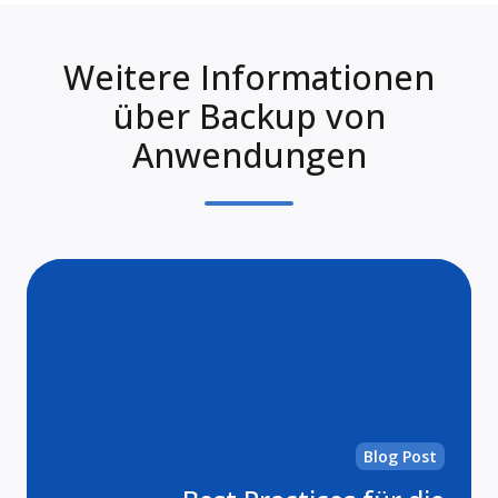
Weitere Informationen
über Backup von
Anwendungen
Be
Pra
für
die
Si
vo
Mi
Blog Post
36
Da