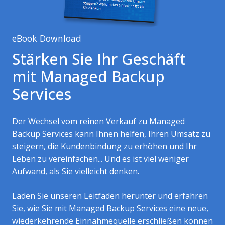
eBook Download
Stärken Sie Ihr Geschäft
mit Managed Backup
Services
Der
Wechsel
vom
reinen
Verkauf
zu
Managed
Backup Services
kann
Ihnen
helfen
,
Ihren
Umsatz
zu
steigern
, die
Kundenbindung
zu
erhöhen
und
Ihr
Leben
zu
vereinfachen
... Und es
ist
viel
weniger
Aufwand
,
als
Sie
vielleicht
denken
.
Laden Sie unseren Leitfaden herunter und erfahren
Sie, wie Sie mit Managed Backup Services eine neue,
wiederkehrende Einnahmequelle erschließen können